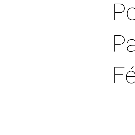
Po
Pa
Fé